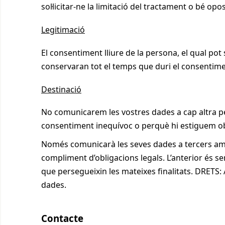
sol·licitar-ne la limitació del tractament o bé opo
Legitimació
El consentiment lliure de la persona, el qual po
conservaran tot el temps que duri el consentime
Destinació
No comunicarem les vostres dades a cap altra pe
consentiment inequívoc o perquè hi estiguem obli
Només comunicarà les seves dades a tercers amb
compliment d’obligacions legals. L’anterior és se
que persegueixin les mateixes finalitats. DRETS: Ac
dades.
Contacte